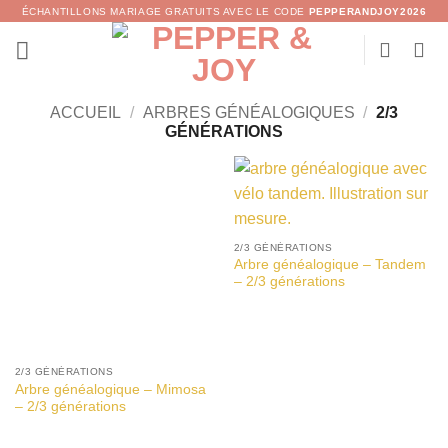
Passer
ÉCHANTILLONS MARIAGE GRATUITS AVEC LE CODE
PEPPERANDJOY2026
au
contenu
ACCUEIL
/
ARBRES GÉNÉALOGIQUES
/
2/3
GÉNÉRATIONS
2/3 GÉNÉRATIONS
Arbre généalogique – Tandem
– 2/3 générations
2/3 GÉNÉRATIONS
Arbre généalogique – Mimosa
– 2/3 générations