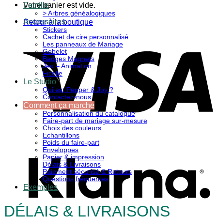
Votre panier est vide.
Famille
> Arbres généalogiques
Accessoires
Retour à la boutique
Stickers
Cachet de cire personnalisé
V
Les panneaux de Mariage
Gobelet
Badges Magnets
Jeu – Animation
Ficelle
Le Studio
Qui est Pepper & Joy ?
Contactez-nous
Comment ça marche
Personnalisation du catalogue
Faire-part de mariage sur-mesure
Choix des couleurs
K
Echantillons
Poids du faire-part
Enveloppes
Papier & impression
Délais & Livraisons
Paiement sécurisé & Retours
Questions fréquentes
Exemples
DÉLAIS & LIVRAISONS