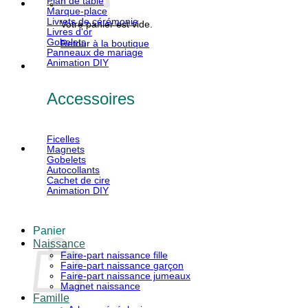
Plan de table
Marque-place
Livrets de cérémonie
Votre panier est vide.
Livres d'or
Gobelets
Retour à la boutique
Panneaux de mariage
Animation DIY
Accessoires
Ficelles
Magnets
Gobelets
Autocollants
Cachet de cire
Animation DIY
Panier
Naissance
Faire-part naissance fille
Faire-part naissance garçon
Faire-part naissance jumeaux
Magnet naissance
Famille