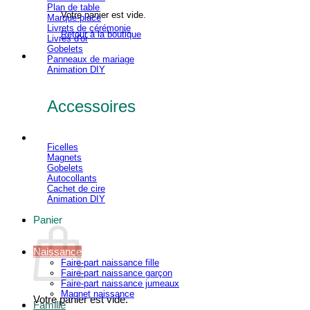
Plan de table
Votre panier est vide.
Marque-place
Livrets de cérémonie
Retour à la boutique
Livres d'or
Gobelets
Panneaux de mariage
Animation DIY
Accessoires
Ficelles
Magnets
Gobelets
Autocollants
Cachet de cire
Animation DIY
Panier
Naissance
Faire-part naissance fille
Faire-part naissance garçon
Faire-part naissance jumeaux
Magnet naissance
Votre panier est vide.
Famille