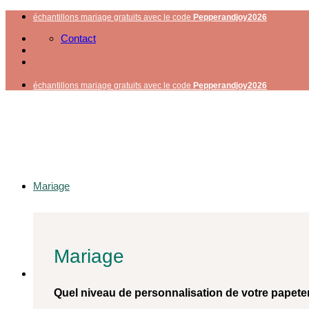
Passer
échantillons mariage gratuits avec le code
Pepperandjoy2026
au
Contact
contenu
échantillons mariage gratuits avec le code
Pepperandjoy2026
Mariage
Mariage
Quel niveau de personnalisation de votre papete