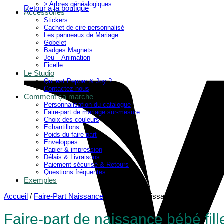
> Arbres généalogiques
Retour à la boutique
Accessoires
Stickers
Cachet de cire personnalisé
Les panneaux de Mariage
Gobelet
Badges Magnets
Jeu – Animation
Ficelle
Le Studio
Qui est Pepper & Joy ?
Contactez-nous
Comment ça marche
Personnalisation du catalogue
Faire-part de mariage sur-mesure
Choix des couleurs
Echantillons
Poids du faire-part
Enveloppes
Papier & impression
Délais & Livraisons
Paiement sécurisé & Retours
Questions fréquentes
Exemples
Accueil
/
Faire-Part Naissance
/
Faire-part naissance fille
Faire-part de naissance bébé fill