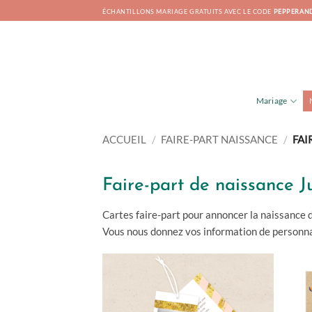
Passer
ÉCHANTILLONS MARIAGE GRATUITS AVEC LE CODE
PEPPERAN
au
contenu
Mariage
ACCUEIL
/
FAIRE-PART NAISSANCE
/
FAI
Faire-part de naissance 
Cartes faire-part pour annoncer la naissance 
Vous nous donnez vos information de personnal