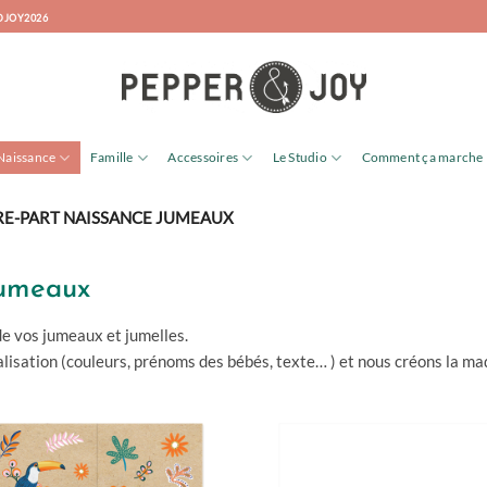
DJOY2026
Naissance
Famille
Accessoires
Le Studio
Comment ça marche
RE-PART NAISSANCE JUMEAUX
Jumeaux
de vos jumeaux et jumelles.
isation (couleurs, prénoms des bébés, texte… ) et nous créons la ma