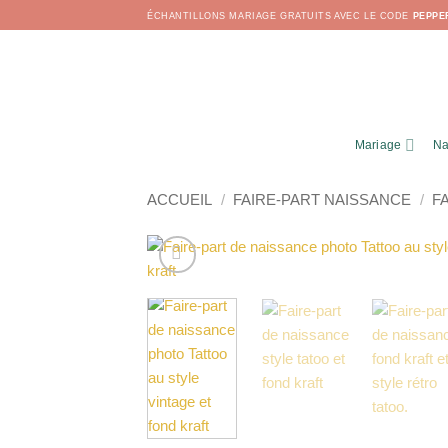
Passer
ÉCHANTILLONS MARIAGE GRATUITS AVEC LE CODE
PEPPE
au
contenu
Mariage
Na
ACCUEIL
/
FAIRE-PART NAISSANCE
/
F