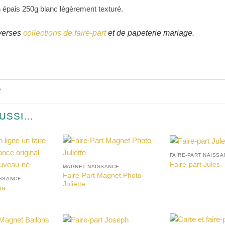
n épais 250g blanc légèrement texturé.
iverses
collections de faire-part
et de papeterie mariage.
?
AUSSI…
FAIRE-PART NAISS
Faire-part Jules
MAGNET NAISSANCE
Faire-Part Magnet Photo –
ISSANCE
Juliette
na