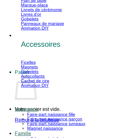
Plan de table
Marque-place
Livrets de cérémonie
Livres d'or
Gobelets
Panneaux de mariage
Animation DIY
Accessoires
Ficelles
Magnets
Gobelets
Panier
Autocollants
Cachet de cire
Animation DIY
Votre panier est vide.
Naissance
Faire-part naissance fille
Faire-part naissance garçon
Retour à la boutique
Faire-part naissance jumeaux
Magnet naissance
V
Famille