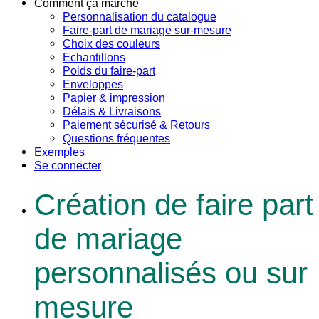
Comment ça marche
Personnalisation du catalogue
Faire-part de mariage sur-mesure
Choix des couleurs
Echantillons
Poids du faire-part
Enveloppes
Papier & impression
Délais & Livraisons
Paiement sécurisé & Retours
Questions fréquentes
Exemples
Se connecter
Création de faire part
de mariage
personnalisés ou sur
mesure