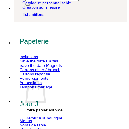
pour :
Catalogue personnalisable
Création sur mesure
Echantillons
Papeterie
Invitations
Save the date Cartes
Save the date Magnets
Cartons diner / brunch
Cartons réponse
Remerciements
Autocollants
Tampons mariage
Jour J
Votre panier est vide.
Retour à la boutique
Menus
Noms de table