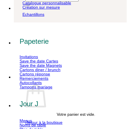
pour :
Catalogue personnalisable
Création sur mesure
Echantillons
Papeterie
Invitations
Save the date Cartes
Save the date Magnets
Cartons diner / brunch
Cartons réponse
Remerciements
Autocollants
Tampons mariage
Jour J
Votre panier est vide.
Menus
Retour à la boutique
Noms de table