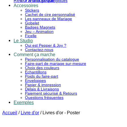
Retour à la boutique
> Arbres généalogiques
Accessoires
Stickers
Cachet de cire personnalisé
Les panneaux de Mariage
Gobelet
Badges Magnets
Jeu – Animation
Ficelle
Le Studio
Qui est Pepper & Joy ?
Contactez-nous
Comment ça marche
Personnalisation du catalogue
Faire-part de mariage sur-mesure
Choix des couleurs
Echantillons
Poids du faire-part
Enveloppes
Papier & impression
Délais & Livraisons
Paiement sécurisé & Retours
Questions fréquentes
Exemples
Accueil
/
Livre d'or
/
Livres d'or - Poster