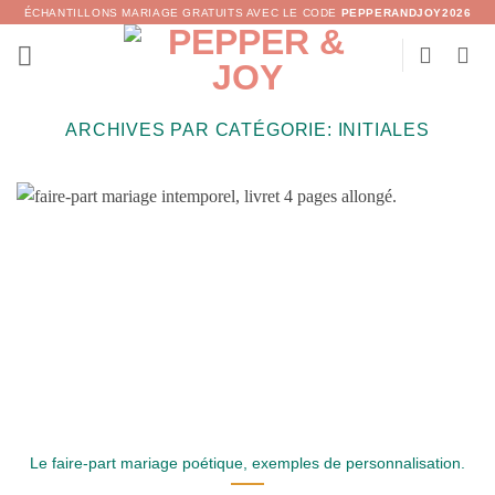
Passer
ÉCHANTILLONS MARIAGE GRATUITS AVEC LE CODE
PEPPERANDJOY2026
au
contenu
ARCHIVES PAR CATÉGORIE:
INITIALES
Le faire-part mariage poétique, exemples de personnalisation.