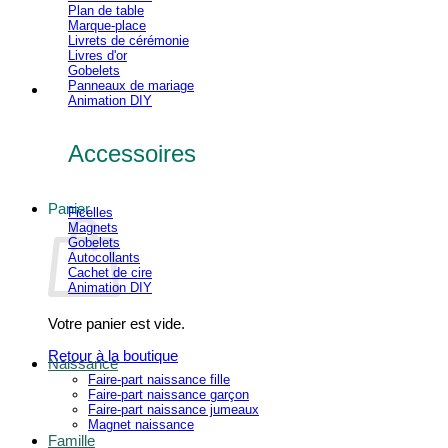
Plan de table
Marque-place
Livrets de cérémonie
Livres d'or
Gobelets
Panneaux de mariage
Animation DIY
Accessoires
Panier
Ficelles
Magnets
Gobelets
Autocollants
Cachet de cire
Animation DIY
Votre panier est vide.
Retour à la boutique
Naissance
Faire-part naissance fille
Faire-part naissance garçon
Faire-part naissance jumeaux
Magnet naissance
Famille