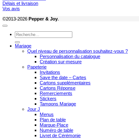
Délais et livraison
Vos avis
©2013-2026
Pepper & Joy
.
Recherche
pour :
Mariage
Quel niveau de personnalisation souhaitez-vous ?
Personnalisation du catalogue
Création sur-mesure
Papeterie
Invitations
Save the date – Cartes
Cartons supplémentaires
Cartons Réponse
Remerciements
Stickers
Tampons Mariage
Jour J
Menus
Plan de table
Marque-Place
Numéro de table
Livret de Cérémonie