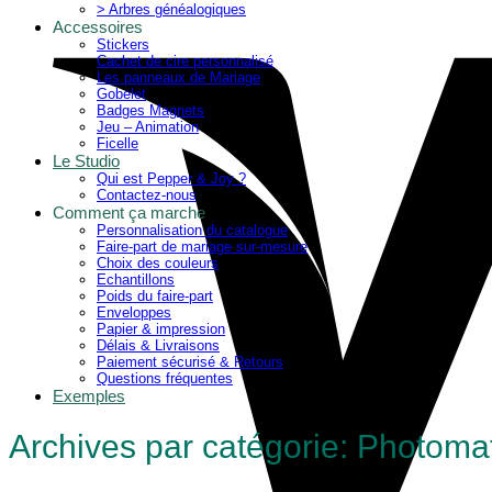
> Arbres généalogiques
Accessoires
Stickers
Cachet de cire personnalisé
Les panneaux de Mariage
Gobelet
Badges Magnets
Jeu – Animation
Ficelle
Le Studio
Qui est Pepper & Joy ?
Contactez-nous
Comment ça marche
Personnalisation du catalogue
Faire-part de mariage sur-mesure
Choix des couleurs
Echantillons
Poids du faire-part
Enveloppes
Papier & impression
Délais & Livraisons
Paiement sécurisé & Retours
Questions fréquentes
Exemples
Archives par catégorie:
Photoma