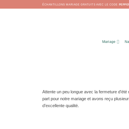
Passer
ÉCHANTILLONS MARIAGE GRATUITS AVEC LE CODE
PEPPE
au
contenu
Mariage
Na
Attente un peu longue avec la fermeture d’été
part pour notre mariage et avons reçu plusieurs
d’excellente qualité.