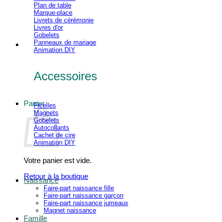
Plan de table
Marque-place
Livrets de cérémonie
Livres d'or
Gobelets
Panneaux de mariage
Animation DIY
Accessoires
Panier
Ficelles
Magnets
Gobelets
Autocollants
Cachet de cire
Animation DIY
Votre panier est vide.
Retour à la boutique
Naissance
Faire-part naissance fille
Faire-part naissance garçon
Faire-part naissance jumeaux
Magnet naissance
Famille