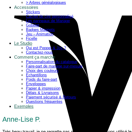
> Arbres généalogiques
Accessoires
Stickers
Cachet de cire personnalisé
Les panneaux de Mariage
Gobelet
Badges Magnets
Jeu – Animation
Ficelle
Le Studio
Qui est Pepper & Joy ?
Contactez-nous
Comment ça marche
Personnalisation du catalogue
Faire-part de mariage sur-mesure
Choix des couleurs
Echantillons
Poids du faire-part
Enveloppes
Papier & impression
Délais & Livraisons
Paiement sécurisé & Retours
Questions fréquentes
Exemples
Anne-Lise P.
Très beau travail, je ne regrette pas mon achat nous avons utilisé le