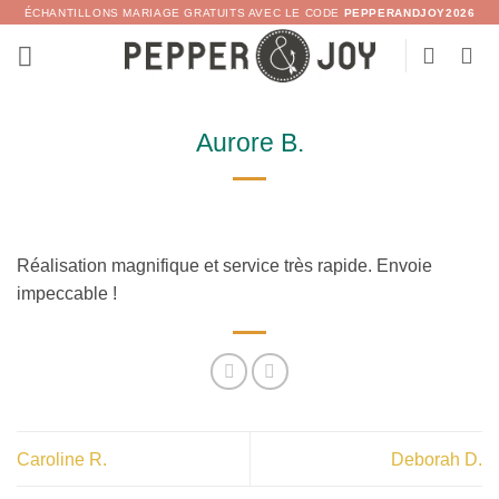
Passer
ÉCHANTILLONS MARIAGE GRATUITS AVEC LE CODE
PEPPERANDJOY2026
au
contenu
Aurore B.
Réalisation magnifique et service très rapide. Envoie
impeccable !
Caroline R.
Deborah D.