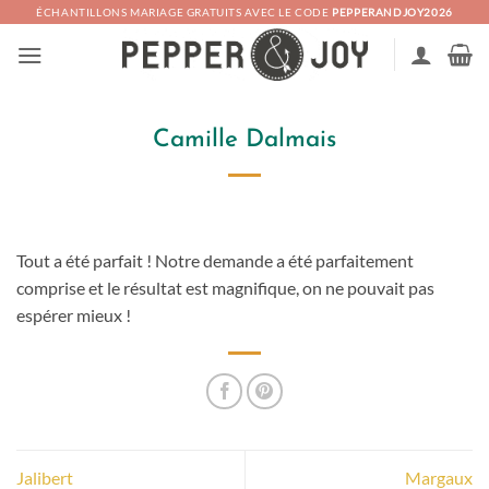
Passer
ÉCHANTILLONS MARIAGE GRATUITS AVEC LE CODE
PEPPERANDJOY2026
au
contenu
Camille Dalmais
Tout a été parfait ! Notre demande a été parfaitement
comprise et le résultat est magnifique, on ne pouvait pas
espérer mieux !
Jalibert
Margaux