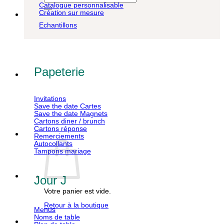
pour :
Catalogue personnalisable
Création sur mesure
Echantillons
Papeterie
Invitations
Save the date Cartes
Save the date Magnets
Cartons diner / brunch
Cartons réponse
Remerciements
Autocollants
Tampons mariage
Jour J
Votre panier est vide.
Retour à la boutique
Menus
Noms de table