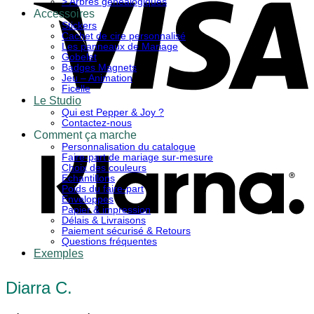
> Arbres généalogiques
Accessoires
Stickers
Cachet de cire personnalisé
Les panneaux de Mariage
Gobelet
Badges Magnets
Jeu – Animation
Ficelle
Le Studio
Qui est Pepper & Joy ?
K
Contactez-nous
Comment ça marche
Personnalisation du catalogue
Faire-part de mariage sur-mesure
Choix des couleurs
Echantillons
Poids du faire-part
Enveloppes
Papier & impression
Délais & Livraisons
Paiement sécurisé & Retours
Questions fréquentes
Exemples
Diarra C.