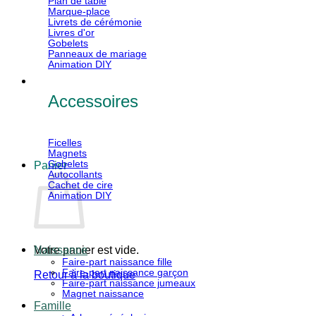
Plan de table
Marque-place
Livrets de cérémonie
Livres d'or
Gobelets
Panneaux de mariage
Animation DIY
Accessoires
Ficelles
Magnets
Gobelets
Panier
Autocollants
Cachet de cire
Animation DIY
Votre panier est vide.
Naissance
Faire-part naissance fille
Faire-part naissance garçon
Retour à la boutique
Faire-part naissance jumeaux
Magnet naissance
V
Famille