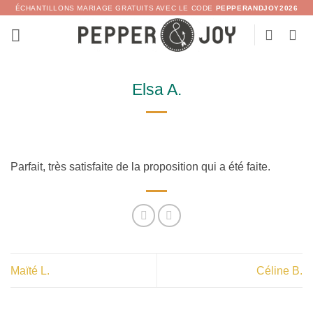
Passer
ÉCHANTILLONS MARIAGE GRATUITS AVEC LE CODE
PEPPERANDJOY2026
au
contenu
Elsa A.
Parfait, très satisfaite de la proposition qui a été faite.
Maïté L.
Céline B.