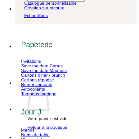
pour :
Catalogue personnalisable
Création sur mesure
Echantillons
Papeterie
Invitations
Save the date Cartes
Save the date Magnets
Cartons diner / brunch
Cartons réponse
Remerciements
Autocollants
Tampons mariage
Jour J
Votre panier est vide.
Retour à la boutique
Menus
Noms de table