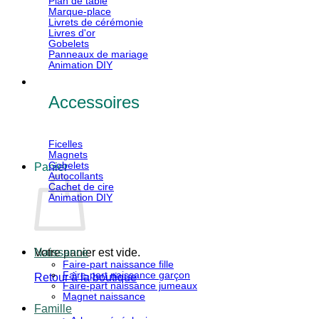
Plan de table
Marque-place
Livrets de cérémonie
Livres d'or
Gobelets
Panneaux de mariage
Animation DIY
Accessoires
Ficelles
Magnets
Gobelets
Panier
Autocollants
Cachet de cire
Animation DIY
Votre panier est vide.
Naissance
Faire-part naissance fille
Faire-part naissance garçon
Retour à la boutique
Faire-part naissance jumeaux
Magnet naissance
V
Famille