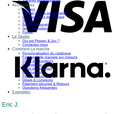
> Arbres généalogiques
Accessoires
Stickers
Cachet de cire personnalisé
Les panneaux de Mariage
Gobelet
Badges Magnets
Jeu – Animation
Ficelle
Le Studio
Qui est Pepper & Joy ?
K
Contactez-nous
Comment ça marche
Personnalisation du catalogue
Faire-part de mariage sur-mesure
Choix des couleurs
Echantillons
Poids du faire-part
Enveloppes
Papier & impression
Délais & Livraisons
Paiement sécurisé & Retours
Questions fréquentes
Exemples
Eric J.