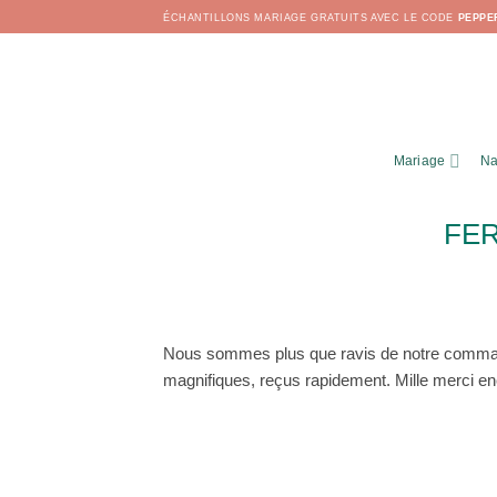
Passer
ÉCHANTILLONS MARIAGE GRATUITS AVEC LE CODE
PEPPE
au
contenu
Mariage
Na
FE
Nous sommes plus que ravis de notre commande.
magnifiques, reçus rapidement. Mille merci enc