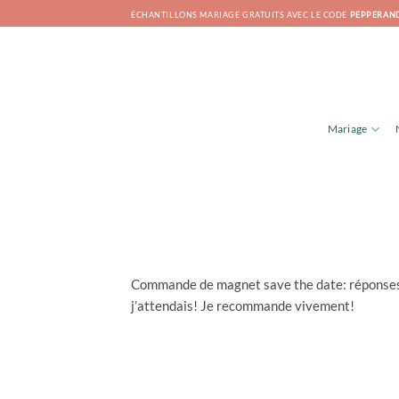
Passer
ÉCHANTILLONS MARIAGE GRATUITS AVEC LE CODE
PEPPERAN
au
contenu
Mariage
Commande de magnet save the date: réponses p
j’attendais! Je recommande vivement!