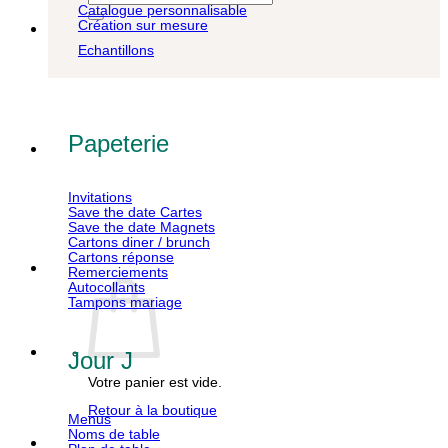
pour :
Catalogue personnalisable
Création sur mesure
Echantillons
Papeterie
Invitations
Save the date Cartes
Save the date Magnets
Cartons diner / brunch
Cartons réponse
Remerciements
Autocollants
Tampons mariage
Jour J
Votre panier est vide.
Retour à la boutique
Menus
Noms de table