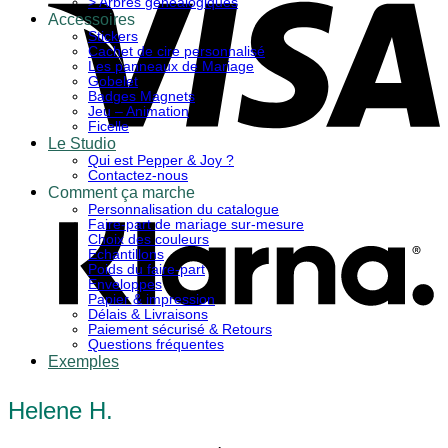
> Arbres généalogiques
Accessoires
Stickers
Cachet de cire personnalisé
Les panneaux de Mariage
Gobelet
Badges Magnets
Jeu – Animation
Ficelle
Le Studio
Qui est Pepper & Joy ?
K
Contactez-nous
Comment ça marche
Personnalisation du catalogue
Faire-part de mariage sur-mesure
Choix des couleurs
Echantillons
Poids du faire-part
Enveloppes
Papier & impression
Délais & Livraisons
Paiement sécurisé & Retours
Questions fréquentes
Exemples
Helene H.