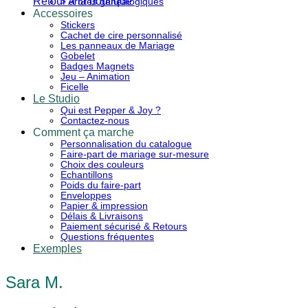
Retour à la boutique
> Arbres généalogiques
Accessoires
Stickers
Cachet de cire personnalisé
Les panneaux de Mariage
Gobelet
Badges Magnets
Jeu – Animation
Ficelle
Le Studio
Qui est Pepper & Joy ?
Contactez-nous
Comment ça marche
Personnalisation du catalogue
Faire-part de mariage sur-mesure
Choix des couleurs
Echantillons
Poids du faire-part
Enveloppes
Papier & impression
Délais & Livraisons
Paiement sécurisé & Retours
Questions fréquentes
Exemples
Sara M.