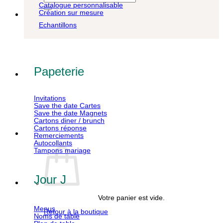
pour :
Catalogue personnalisable
Création sur mesure
Echantillons
Papeterie
Invitations
Save the date Cartes
Save the date Magnets
Cartons diner / brunch
Cartons réponse
Remerciements
Autocollants
Tampons mariage
Jour J
Votre panier est vide.
Menus
Retour à la boutique
Noms de table