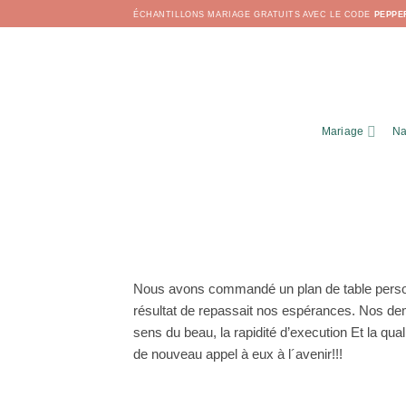
Passer
ÉCHANTILLONS MARIAGE GRATUITS AVEC LE CODE
PEPPE
au
contenu
Mariage
Na
Nous avons commandé un plan de table personn
résultat de repassait nos espérances. Nos de
sens du beau, la rapidité d’execution Et la q
de nouveau appel à eux à l´avenir!!!