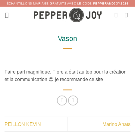
Passer
ÉCHANTILLONS MARIAGE GRATUITS AVEC LE CODE
PEPPERANDJOY2026
au
contenu
Vason
Faire part magnifique. Flore a était au top pour la création
et la communication 😉 je recommande ce site
PEILLON KEVIN
Marino Anaïs