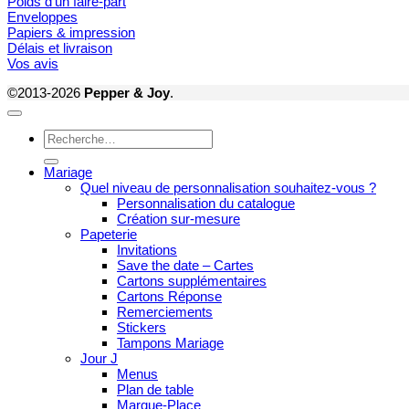
Poids d'un faire-part
Enveloppes
Papiers & impression
Délais et livraison
Vos avis
©2013-2026
Pepper & Joy
.
Recherche
pour :
Mariage
Quel niveau de personnalisation souhaitez-vous ?
Personnalisation du catalogue
Création sur-mesure
Papeterie
Invitations
Save the date – Cartes
Cartons supplémentaires
Cartons Réponse
Remerciements
Stickers
Tampons Mariage
Jour J
Menus
Plan de table
Marque-Place