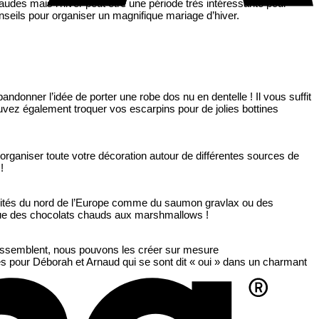
audes mais l’hiver peut être une période très intéressante pour
seils pour organiser un magnifique mariage d’hiver.
bandonner l’idée de porter une robe dos nu en dentelle ! Il vous suffit
K
vez également troquer vos escarpins pour de jolies bottines
organiser toute votre décoration autour de différentes sources de
!
ialités du nord de l’Europe comme du saumon gravlax ou des
x que des chocolats chauds aux marshmallows !
 ressemblent, nous pouvons les créer sur mesure
 pour Déborah et Arnaud qui se sont dit « oui » dans un charmant