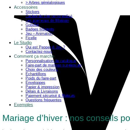
> Arbres généalogiques
Accessoires
Stickers
Cachet de cire personnalisé
Les panneaux de Mariage
Gobelet
Badges Magnets
Jeu – Animation
Ficelle
Le Studio
Qui est Pepper & Joy ?
Contactez-nous
Comment ça marche
Personnalisation du catalogue
Faire-part de mariage sur-mesure
Choix des couleurs
Echantillons
Poids du faire-part
Enveloppes
Papier & impression
Délais & Livraisons
Paiement sécurisé & Retours
Questions fréquentes
Exemples
Mariage d’hiver : nos conseils p