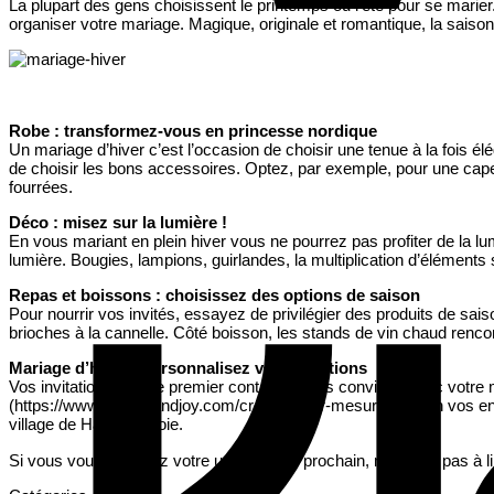
La plupart des gens choisissent le printemps ou l’été pour se marier
organiser votre mariage. Magique, originale et romantique, la sais
Robe : transformez-vous en princesse nordique
Un mariage d’hiver c’est l’occasion de choisir une tenue à la fois élé
de choisir les bons accessoires. Optez, par exemple, pour une cape
fourrées.
Déco : misez sur la lumière !
En vous mariant en plein hiver vous ne pourrez pas profiter de la l
lumière. Bougies, lampions, guirlandes, la multiplication d’éléments
Repas et boissons : choisissez des options de saison
Pour nourrir vos invités, essayez de privilégier des produits de s
brioches à la cannelle. Côté boisson, les stands de vin chaud renc
Mariage d’hiver : personnalisez vos invitations
Vos invitations sont le premier contact de vos convives avec votre 
(https://www.pepperandjoy.com/creation-sur-mesure/), selon vos e
village de Haute-Savoie.
Si vous vous célébrez votre union l’hiver prochain, n’hésitez pas à l