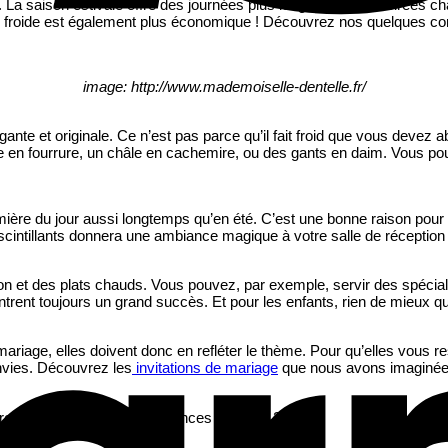
. La saison estivale offre des journées plus longues et des soirées ch
on froide est également plus économique ! Découvrez nos quelques con
image: http://www.mademoiselle-dentelle.fr/
gante et originale. Ce n’est pas parce qu’il fait froid que vous devez a
 en fourrure, un châle en cachemire, ou des gants en daim. Vous pou
umière du jour aussi longtemps qu’en été. C’est une bonne raison pour 
 scintillants donnera une ambiance magique à votre salle de réception 
aison et des plats chauds. Vous pouvez, par exemple, servir des spéc
ontrent toujours un grand succès. Et pour les enfants, rien de mieu
mariage, elles doivent donc en refléter le thème. Pour qu’elles vous
nvies. Découvrez les
invitations de mariage
que nous avons imaginées
ire notre article sur les tendances mariage 2016 !