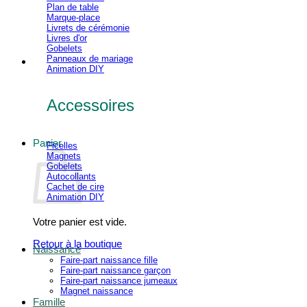
Plan de table
Marque-place
Livrets de cérémonie
Livres d'or
Gobelets
Panneaux de mariage
Animation DIY
Accessoires
Panier
Ficelles
Magnets
Gobelets
Autocollants
Cachet de cire
Animation DIY
Votre panier est vide.
Retour à la boutique
Naissance
Faire-part naissance fille
Faire-part naissance garçon
Faire-part naissance jumeaux
Magnet naissance
Famille