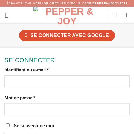
Passer
ÉCHANTILLONS MARIAGE GRATUITS AVEC LE CODE
PEPPERANDJOY2026
au
contenu
SE CONNECTER AVEC
GOOGLE
SE CONNECTER
Obligatoire
Identifiant ou e-mail
*
Obligatoire
Mot de passe
*
Se souvenir de moi