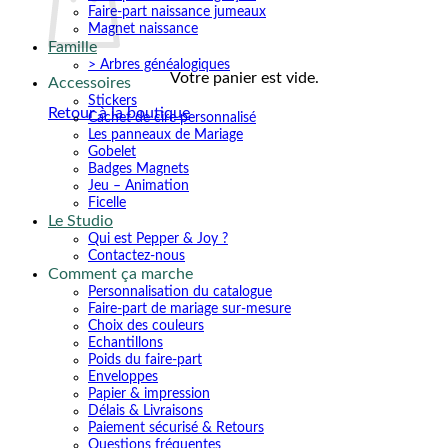
Faire-part naissance jumeaux
Magnet naissance
Famille
> Arbres généalogiques
Votre panier est vide.
Accessoires
Stickers
Retour à la boutique
Cachet de cire personnalisé
Les panneaux de Mariage
Gobelet
Badges Magnets
Jeu – Animation
Ficelle
Le Studio
Qui est Pepper & Joy ?
Contactez-nous
Comment ça marche
Personnalisation du catalogue
Faire-part de mariage sur-mesure
Choix des couleurs
Echantillons
Poids du faire-part
Enveloppes
Papier & impression
Délais & Livraisons
Paiement sécurisé & Retours
Questions fréquentes