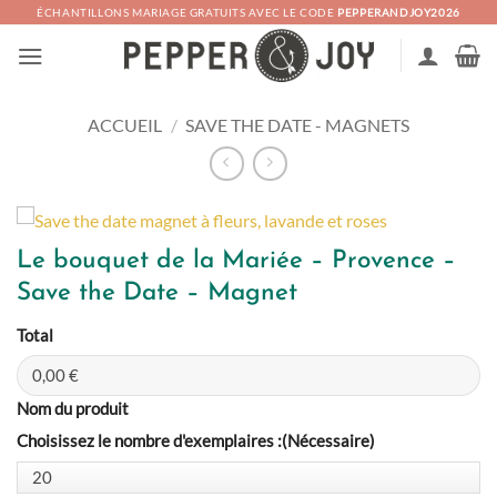
Passer
ÉCHANTILLONS MARIAGE GRATUITS AVEC LE CODE
PEPPERANDJOY2026
au
contenu
ACCUEIL
/
SAVE THE DATE - MAGNETS
Le bouquet de la Mariée – Provence –
Save the Date – Magnet
Total
Nom du produit
Choisissez le nombre d'exemplaires :
(Nécessaire)