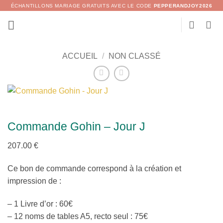
Passer
ÉCHANTILLONS MARIAGE GRATUITS AVEC LE CODE
PEPPERANDJOY2026
au
contenu
ACCUEIL
/
NON CLASSÉ
Commande Gohin – Jour J
207.00
€
Ce bon de commande correspond à la création et
impression de :
– 1 Livre d’or : 60€
– 12 noms de tables A5, recto seul : 75€