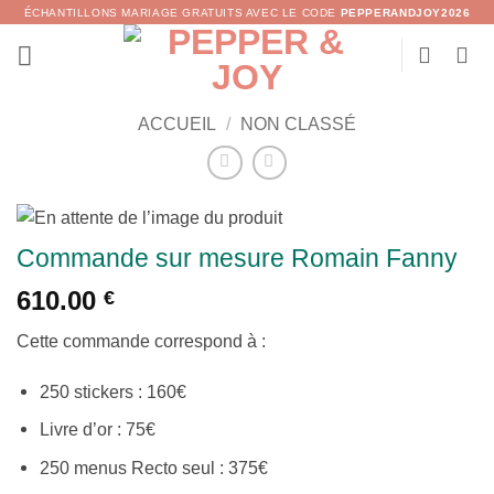
Passer
ÉCHANTILLONS MARIAGE GRATUITS AVEC LE CODE
PEPPERANDJOY2026
au
contenu
ACCUEIL
/
NON CLASSÉ
Commande sur mesure Romain Fanny
610.00
€
Cette commande correspond à :
250 stickers : 160€
Livre d’or : 75€
250 menus Recto seul : 375€