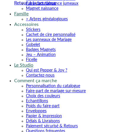
Retour à la boutique
Faire-part naissance jumeaux
Magnet naissance
Famille
> Arbres généalogiques
Accessoires
Stickers
Cachet de cire personnalisé
Les panneaux de Mariage
Gobelet
Badges Magnets
Jeu – Animation
Ficelle
Le Studio
Qui est Pepper & Joy ?
Contactez-nous
Comment ça marche
Personnalisation du catalogue
Faire-part de mariage sur-mesure
Choix des couleurs
Echantillons
Poids du faire-part
Enveloppes
Papier & impression
Délais & Livraisons
Paiement sécurisé & Retours
Questions fréquentes