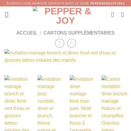
Passer
ÉCHANTILLONS MARIAGE GRATUITS AVEC LE CODE
PEPPERANDJOY2026
au
contenu
ACCUEIL
/
CARTONS SUPPLÉMENTAIRES