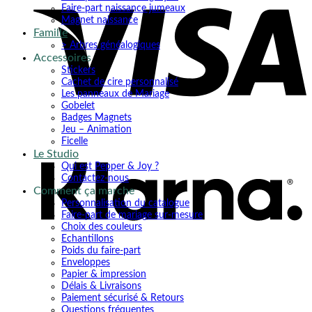
Faire-part naissance jumeaux
Magnet naissance
Famille
> Arbres généalogiques
Accessoires
Stickers
Cachet de cire personnalisé
Les panneaux de Mariage
Gobelet
Badges Magnets
K
Jeu – Animation
Ficelle
Le Studio
Qui est Pepper & Joy ?
Contactez-nous
Comment ça marche
Personnalisation du catalogue
Faire-part de mariage sur-mesure
Choix des couleurs
Echantillons
Poids du faire-part
Enveloppes
Papier & impression
Délais & Livraisons
Paiement sécurisé & Retours
Questions fréquentes