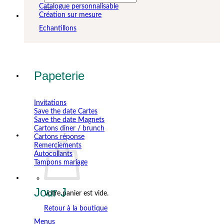
pour :
Catalogue personnalisable
Création sur mesure
Echantillons
Papeterie
Invitations
Save the date Cartes
Save the date Magnets
Cartons diner / brunch
Cartons réponse
Remerciements
Autocollants
Tampons mariage
Jour J
Votre panier est vide.
Retour à la boutique
Menus