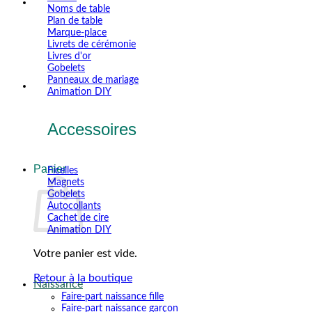
Noms de table
Plan de table
Marque-place
Livrets de cérémonie
Livres d'or
Gobelets
Panneaux de mariage
Animation DIY
Accessoires
Panier
Ficelles
Magnets
Gobelets
Autocollants
Cachet de cire
Animation DIY
Votre panier est vide.
Retour à la boutique
Naissance
Faire-part naissance fille
V
Faire-part naissance garçon