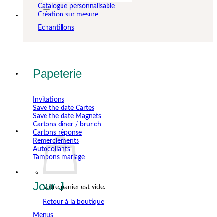
pour :
Catalogue personnalisable
Création sur mesure
Echantillons
Papeterie
Invitations
Save the date Cartes
Save the date Magnets
Cartons diner / brunch
Cartons réponse
Remerciements
Autocollants
Tampons mariage
Jour J
Votre panier est vide.
Retour à la boutique
Menus