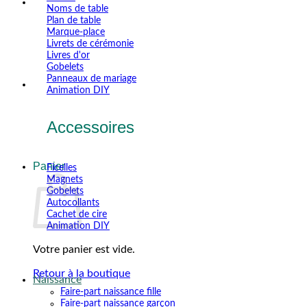
Noms de table
Plan de table
Marque-place
Livrets de cérémonie
Livres d'or
Gobelets
Panneaux de mariage
Animation DIY
Accessoires
Panier
Ficelles
Magnets
Gobelets
Autocollants
Cachet de cire
Animation DIY
Votre panier est vide.
Retour à la boutique
Naissance
Faire-part naissance fille
V
Faire-part naissance garçon