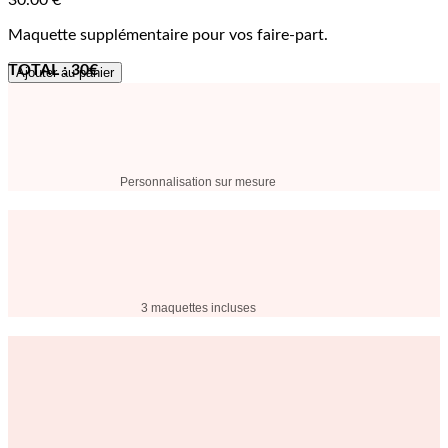
30.00
€
Maquette supplémentaire pour vos faire-part.
TOTAL : 30€
Ajouter au panier
Personnalisation sur mesure
3 maquettes incluses