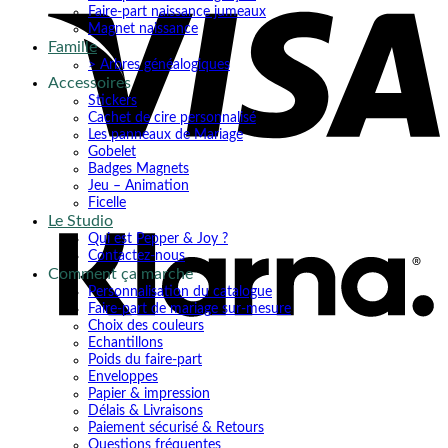
Faire-part naissance jumeaux
Magnet naissance
Famille
> Arbres généalogiques
Accessoires
Stickers
Cachet de cire personnalisé
Les panneaux de Mariage
Gobelet
Badges Magnets
K
Jeu – Animation
Ficelle
Le Studio
Qui est Pepper & Joy ?
Contactez-nous
Comment ça marche
Personnalisation du catalogue
Faire-part de mariage sur-mesure
Choix des couleurs
Echantillons
Poids du faire-part
Enveloppes
Papier & impression
Délais & Livraisons
Paiement sécurisé & Retours
Questions fréquentes