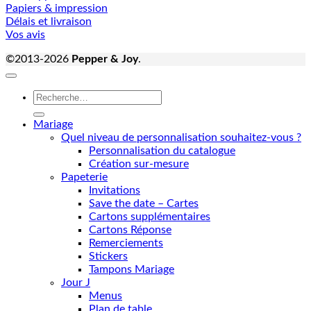
Papiers & impression
Délais et livraison
Vos avis
©2013-2026
Pepper & Joy
.
Recherche
pour :
Mariage
Quel niveau de personnalisation souhaitez-vous ?
Personnalisation du catalogue
Création sur-mesure
Papeterie
Invitations
Save the date – Cartes
Cartons supplémentaires
Cartons Réponse
Remerciements
Stickers
Tampons Mariage
Jour J
Menus
Plan de table