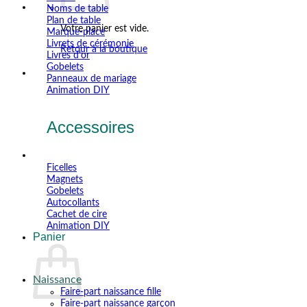
Noms de table
Plan de table
Votre panier est vide.
Marque-place
Livrets de cérémonie
Retour à la boutique
Livres d'or
Gobelets
Panneaux de mariage
Animation DIY
Accessoires
Ficelles
Magnets
Gobelets
Autocollants
Cachet de cire
Animation DIY
Panier
Naissance
Faire-part naissance fille
Faire-part naissance garçon