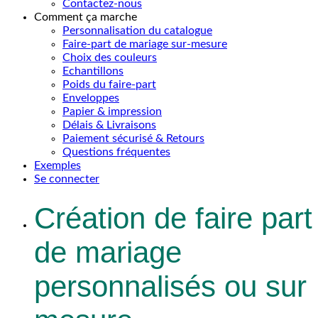
Contactez-nous
Comment ça marche
Personnalisation du catalogue
Faire-part de mariage sur-mesure
Choix des couleurs
Echantillons
Poids du faire-part
Enveloppes
Papier & impression
Délais & Livraisons
Paiement sécurisé & Retours
Questions fréquentes
Exemples
Se connecter
Création de faire part
de mariage
personnalisés ou sur