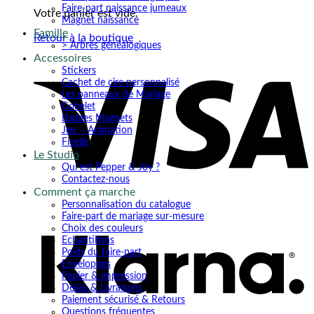
Faire-part naissance jumeaux
Votre panier est vide.
Magnet naissance
Famille
Retour à la boutique
> Arbres généalogiques
Accessoires
V
Stickers
Cachet de cire personnalisé
Les panneaux de Mariage
Gobelet
Badges Magnets
Jeu – Animation
Ficelle
Le Studio
Qui est Pepper & Joy ?
Contactez-nous
Comment ça marche
K
Personnalisation du catalogue
Faire-part de mariage sur-mesure
Choix des couleurs
Echantillons
Poids du faire-part
Enveloppes
Papier & impression
Délais & Livraisons
Paiement sécurisé & Retours
Questions fréquentes