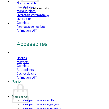
Noms de table
Plan de table
Votre panier est vide.
Marque-place
Livrets de cérémonie
Retour à la boutique
Livres d'or
Gobelets
Panneaux de mariage
Animation DIY
Accessoires
Ficelles
Magnets
Gobelets
Autocollants
Cachet de cire
Animation DIY
Panier
Naissance
Faire-part naissance fille
Faire-part naissance garçon
Faire-part naissance jumeaux