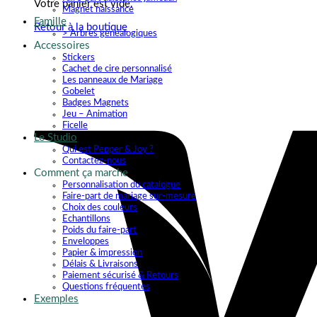
Votre panier est vide.
Magnet naissance
Famille
Retour à la boutique
> Arbres généalogiques
Accessoires
Stickers
Cachet de cire personnalisé
Les panneaux de Mariage
Gobelet
Badges Magnets
Jeu – Animation
Ficelle
Le Studio
Qui est Pepper & Joy ?
Contactez-nous
Comment ça marche
Personnalisation du catalogue
Faire-part de mariage sur-mesure
Choix des couleurs
Echantillons
Poids du faire-part
Enveloppes
Papier & impression
Délais & Livraisons
Paiement sécurisé & Retours
Questions fréquentes
Exemples