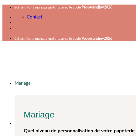
Passer
échantillons mariage gratuits avec le code
Pepperandjoy2026
au
Contact
contenu
échantillons mariage gratuits avec le code
Pepperandjoy2026
Mariage
Mariage
Quel niveau de personnalisation de votre papeterie