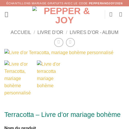
Passer
ÉCHANTILLONS MARIAGE GRATUITS AVEC LE CODE
PEPPERANDJOY2026
au
contenu
ACCUEIL
/
LIVRE D'OR
/
LIVRES D'OR - ALBUM
Terracotta – Livre d’or mariage bohème
Nom du produit