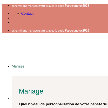
Passer
échantillons mariage gratuits avec le code
Pepperandjoy2026
au
Contact
contenu
échantillons mariage gratuits avec le code
Pepperandjoy2026
Mariage
Mariage
Quel niveau de personnalisation de votre papeterie