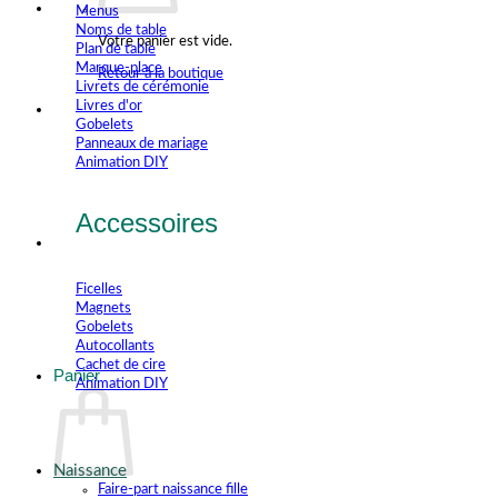
Menus
Noms de table
Votre panier est vide.
Plan de table
Marque-place
Retour à la boutique
Livrets de cérémonie
Livres d'or
Gobelets
Panneaux de mariage
Animation DIY
Accessoires
Ficelles
Magnets
Gobelets
Autocollants
Cachet de cire
Panier
Animation DIY
Naissance
Faire-part naissance fille