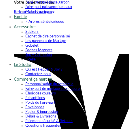
Votre panier est vide.
Faire-part naissance garçon
Faire-part naissance jumeaux
Magnet naissance
Retour à la boutique
Famille
> Arbres généalogiques
Accessoires
Stickers
Cachet de cire personnalisé
Les panneaux de Mariage
Gobelet
Badges Magnets
Jeu – Animation
Ficelle
Le Studio
Qui est Pepper & Joy ?
Contactez-nous
Comment ça marche
Personnalisation du catalogue
Faire-part de mariage sur-mesure
Choix des couleurs
Echantillons
Poids du faire-part
Enveloppes
Papier & impression
Délais & Livraisons
Paiement sécurisé & Retours
Questions fréquentes