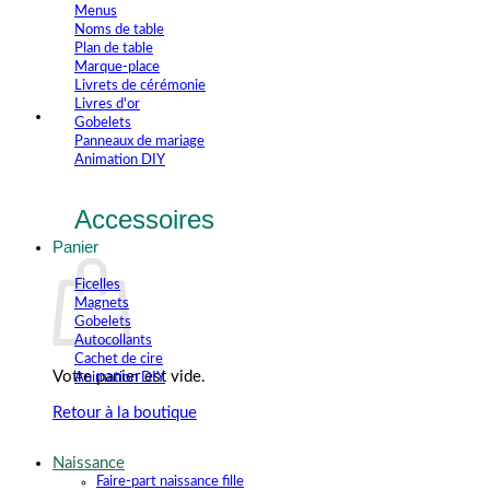
Menus
Noms de table
Plan de table
Marque-place
Livrets de cérémonie
Livres d'or
Gobelets
Panneaux de mariage
Animation DIY
Accessoires
Panier
Ficelles
Magnets
Gobelets
Autocollants
Cachet de cire
Votre panier est vide.
Animation DIY
Retour à la boutique
Naissance
Faire-part naissance fille