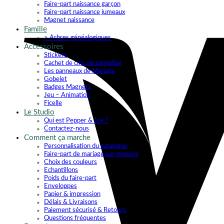
Faire-part naissance garçon
Faire-part naissance jumeaux
Magnet naissance
Famille
> Arbres généalogiques
Accessoires
Stickers
Cachet de cire personnalisé
Les panneaux de Mariage
Gobelet
Badges Magnets
Jeu – Animation
Ficelle
Le Studio
Qui est Pepper & Joy ?
Contactez-nous
Comment ça marche
Personnalisation du catalogue
Faire-part de mariage sur-mesure
Choix des couleurs
Echantillons
Poids du faire-part
Enveloppes
Papier & impression
Délais & Livraisons
Paiement sécurisé & Retours
Questions fréquentes