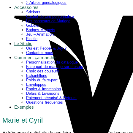
> Arbres généalogiques
Accessoires
Stickers
Cachet de cire personnalisé
Les panneaux de Mariage
Gobelet
Badges Magnets
Jeu – Animation
Ficelle
Le Studio
Qui est Pepper & Joy ?
Contactez-nous
Comment ça marche
Personnalisation du catalogue
Faire-part de mariage sur-mesure
Choix des couleurs
Echantillons
Poids du faire-part
Enveloppes
Papier & impression
Délais & Livraisons
Paiement sécurisé & Retours
Questions fréquentes
Exemples
Marie et Cyril
Extrêmement satisfaits de nos faire-parts qui sont de très bonne quali