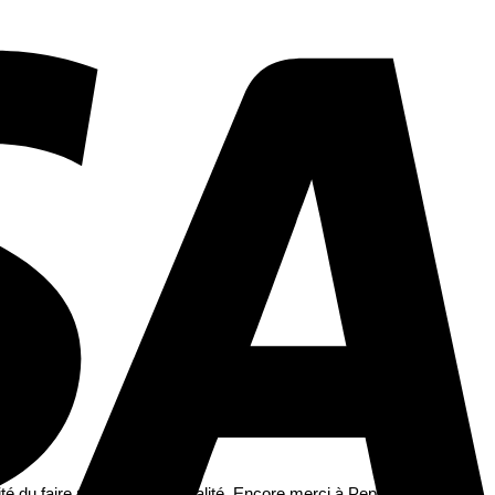
ité du faire part et son originalité. Encore merci à Pepper and Joy