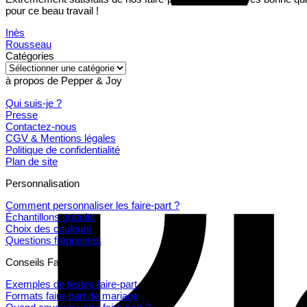
pour ce beau travail !
Inès
Rousseau
Catégories
Catégories
à propos de Pepper & Joy
Qui suis-je ?
Presse
Contactez-nous
CGV & Mentions légales
Politique de confidentialité
Plan de site
Personnalisation
Comment personnaliser les faire-part ?
Échantillons gratuits
Choix des couleurs
Questions fréquentes
Conseils Faire Part
Exemples de textes faire-part
Formats faire-part de mariage