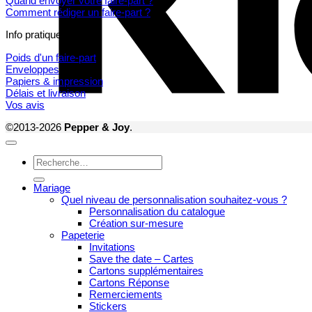
Quand envoyer votre faire-part ?
Comment rédiger un faire-part ?
Info pratiques
Poids d'un faire-part
Enveloppes
Papiers & impression
Délais et livraison
Vos avis
©2013-2026
Pepper & Joy
.
Recherche
pour :
Mariage
Quel niveau de personnalisation souhaitez-vous ?
Personnalisation du catalogue
Création sur-mesure
Papeterie
Invitations
Save the date – Cartes
Cartons supplémentaires
Cartons Réponse
Remerciements
Stickers