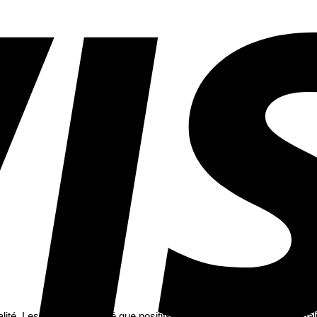
té. Les retours n’ont été que positifs ! Nos invités ont adorés la qual