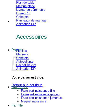
Plan de table
Marque-place
Livrets de cérémonie
Livres d'or
Gobelets
Panneaux de mariage
Animation DIY
Accessoires
Panier
Ficelles
Magnets
Gobelets
Autocollants
Cachet de cire
Animation DIY
Votre panier est vide.
Retour à la boutique
Naissance
Faire-part naissance fille
Faire-part naissance garçon
Faire-part naissance jumeaux
Magnet naissance
Famille