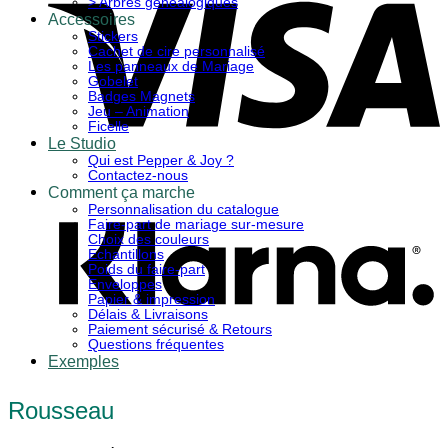
> Arbres généalogiques
Accessoires
Stickers
Cachet de cire personnalisé
Les panneaux de Mariage
Gobelet
Badges Magnets
Jeu – Animation
Ficelle
Le Studio
Qui est Pepper & Joy ?
K
Contactez-nous
Comment ça marche
Personnalisation du catalogue
Faire-part de mariage sur-mesure
Choix des couleurs
Echantillons
Poids du faire-part
Enveloppes
Papier & impression
Délais & Livraisons
Paiement sécurisé & Retours
Questions fréquentes
Exemples
Rousseau