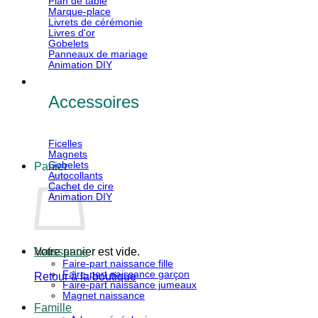
Plan de table
Marque-place
Livrets de cérémonie
Livres d'or
Gobelets
Panneaux de mariage
Animation DIY
Accessoires
Ficelles
Magnets
Gobelets
Panier
Autocollants
Cachet de cire
Animation DIY
Votre panier est vide.
Naissance
Faire-part naissance fille
Faire-part naissance garçon
Retour à la boutique
Faire-part naissance jumeaux
Magnet naissance
V
Famille