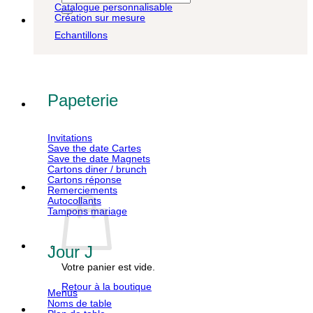
pour :
Catalogue personnalisable
Création sur mesure
Echantillons
Papeterie
Invitations
Save the date Cartes
Save the date Magnets
Cartons diner / brunch
Cartons réponse
Remerciements
Autocollants
Tampons mariage
Jour J
Votre panier est vide.
Retour à la boutique
Menus
Noms de table