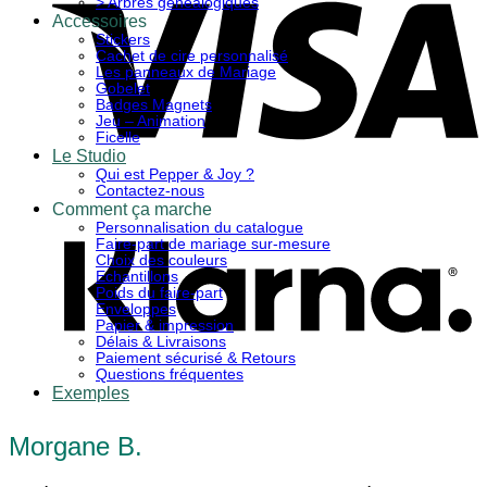
> Arbres généalogiques
Accessoires
Stickers
Cachet de cire personnalisé
Les panneaux de Mariage
Gobelet
Badges Magnets
Jeu – Animation
Ficelle
Le Studio
Qui est Pepper & Joy ?
K
Contactez-nous
Comment ça marche
Personnalisation du catalogue
Faire-part de mariage sur-mesure
Choix des couleurs
Echantillons
Poids du faire-part
Enveloppes
Papier & impression
Délais & Livraisons
Paiement sécurisé & Retours
Questions fréquentes
Exemples
Morgane B.