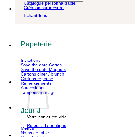
pour :
Catalogue personnalisable
Création sur mesure
Echantillons
Papeterie
Invitations
Save the date Cartes
Save the date Magnets
Cartons diner / brunch
Cartons réponse
Remerciements
Autocollants
Tampons mariage
Jour J
Votre panier est vide.
Retour à la boutique
Menus
Noms de table