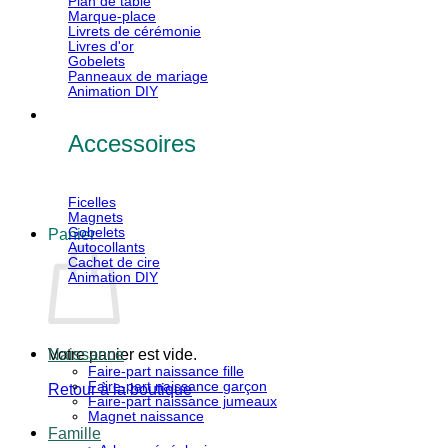
Plan de table
Marque-place
Livrets de cérémonie
Livres d'or
Gobelets
Panneaux de mariage
Animation DIY
Accessoires
Ficelles
Magnets
Gobelets
Panier
Autocollants
Cachet de cire
Animation DIY
Votre panier est vide.
Naissance
Faire-part naissance fille
Faire-part naissance garçon
Retour à la boutique
Faire-part naissance jumeaux
Magnet naissance
V
Famille