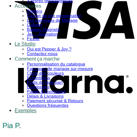
> Arbres généalogiques
Accessoires
Stickers
Cachet de cire personnalisé
Les panneaux de Mariage
Gobelet
Badges Magnets
Jeu – Animation
Ficelle
Le Studio
Qui est Pepper & Joy ?
K
Contactez-nous
Comment ça marche
Personnalisation du catalogue
Faire-part de mariage sur-mesure
Choix des couleurs
Echantillons
Poids du faire-part
Enveloppes
Papier & impression
Délais & Livraisons
Paiement sécurisé & Retours
Questions fréquentes
Exemples
Pia P.