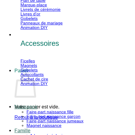
Plan de table
Marque-place
Livrets de cérémonie
Livres d'or
Gobelets
Panneaux de mariage
Animation DIY
Accessoires
Ficelles
Magnets
Gobelets
Panier
Autocollants
Cachet de cire
Animation DIY
Votre panier est vide.
Naissance
Faire-part naissance fille
Faire-part naissance garçon
Retour à la boutique
Faire-part naissance jumeaux
Magnet naissance
V
Famille