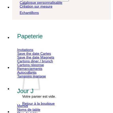
pour :
Catalogue personnalisable
Création sur mesure
Echantillons
Papeterie
Invitations
Save the date Cartes
Save the date Magnets
Cartons diner / brunch
Cartons réponse
Remerciements
Autocollants
Tampons mariage
Jour J
Votre panier est vide.
Retour à la boutique
Menus
Noms de table