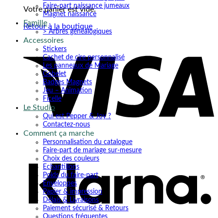
Faire-part naissance jumeaux
Votre panier est vide.
Magnet naissance
Famille
Retour à la boutique
> Arbres généalogiques
Accessoires
V
Stickers
Cachet de cire personnalisé
Les panneaux de Mariage
Gobelet
Badges Magnets
Jeu – Animation
Ficelle
Le Studio
Qui est Pepper & Joy ?
Contactez-nous
Comment ça marche
K
Personnalisation du catalogue
Faire-part de mariage sur-mesure
Choix des couleurs
Echantillons
Poids du faire-part
Enveloppes
Papier & impression
Délais & Livraisons
Paiement sécurisé & Retours
Questions fréquentes