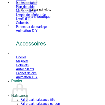
Noms de table
Plan de table
Votre panier est vide.
Marque-place
Livrets de cérémonie
Retour à la boutique
Livres d'or
Gobelets
Panneaux de mariage
Animation DIY
Accessoires
Ficelles
Magnets
Gobelets
Autocollants
Cachet de cire
Animation DIY
Panier
Naissance
Faire-part naissance fille
Faire-part naissance garçon