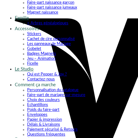
Faire-part naissance garçon
Faire-part naissance jumeaux
Magnet naissance
Famille
> Arbres généalogiques
Accessoires
Stickers
Cachet de cire personnalisé
Les panneaux de Mariage
Gobelet
Badges Magnets
Jeu – Animation
Ficelle
Le Studio
Qui est Pepper & Joy ?
Contactez-nous
Comment ça marche
Personnalisation du catalogue
Faire-part de mariage sur-mesure
Choix des couleurs
Echantillons
Poids du faire-part
Enveloppes
Papier & impression
Délais & Livraisons
Paiement sécurisé & Retours
Questions fréquentes