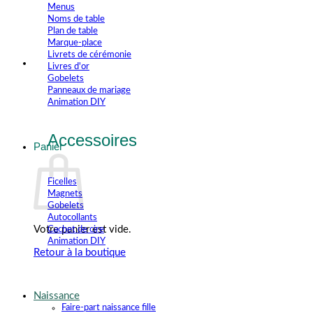
Menus
Noms de table
Plan de table
Marque-place
Livrets de cérémonie
Livres d'or
Gobelets
Panneaux de mariage
Animation DIY
Accessoires
Panier
Ficelles
Magnets
Gobelets
Autocollants
Votre panier est vide.
Cachet de cire
Animation DIY
Retour à la boutique
Naissance
Faire-part naissance fille