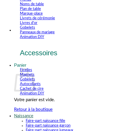
Noms de table
Plan de table
Marque-place
Livrets de cérémonie
Livres d'or
Gobelets
Panneaux de mariage
Animation DIY
Accessoires
Panier
Ficelles
Magnets
Gobelets
Autocollants
Cachet de cire
Animation DIY
Votre panier est vide.
Retour à la boutique
Naissance
Faire-part naissance fille
Faire-part naissance garçon
Faire-part naissance jumeaux