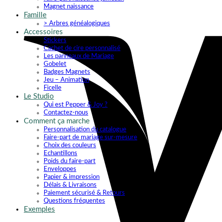
Magnet naissance
Famille
> Arbres généalogiques
Accessoires
Stickers
Cachet de cire personnalisé
Les panneaux de Mariage
Gobelet
Badges Magnets
Jeu – Animation
Ficelle
Le Studio
Qui est Pepper & Joy ?
Contactez-nous
Comment ça marche
Personnalisation du catalogue
Faire-part de mariage sur-mesure
Choix des couleurs
Echantillons
Poids du faire-part
Enveloppes
Papier & impression
Délais & Livraisons
Paiement sécurisé & Retours
Questions fréquentes
Exemples