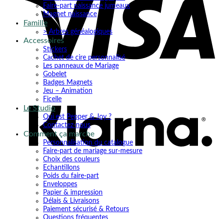
Faire-part naissance jumeaux
Magnet naissance
Famille
> Arbres généalogiques
Accessoires
Stickers
Cachet de cire personnalisé
Les panneaux de Mariage
Gobelet
K
Badges Magnets
Jeu – Animation
Ficelle
Le Studio
Qui est Pepper & Joy ?
Contactez-nous
Comment ça marche
Personnalisation du catalogue
Faire-part de mariage sur-mesure
Choix des couleurs
Echantillons
Poids du faire-part
Enveloppes
Papier & impression
Délais & Livraisons
Paiement sécurisé & Retours
Questions fréquentes