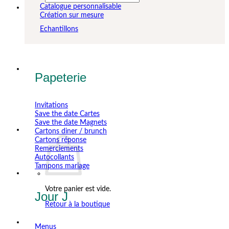
pour :
Catalogue personnalisable
Création sur mesure
Echantillons
Papeterie
Invitations
Save the date Cartes
Save the date Magnets
Cartons diner / brunch
Cartons réponse
Remerciements
Autocollants
Tampons mariage
Votre panier est vide.
Jour J
Retour à la boutique
Menus