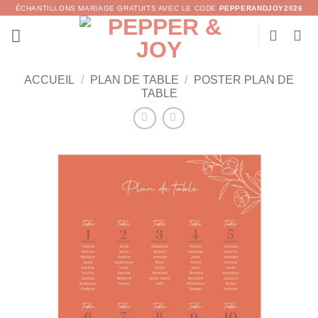
Passer
ÉCHANTILLONS MARIAGE GRATUITS AVEC LE CODE
PEPPERANDJOY2026
au
contenu
ACCUEIL
/
PLAN DE TABLE
/
POSTER PLAN DE
TABLE