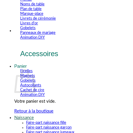
Noms de table
Plan de table
Marque-place
Livrets de cérémonie
Livres d'or
Gobelets
Panneaux de mariage
Animation DIY
Accessoires
Panier
Ficelles
Magnets
Gobelets
Autocollants
Cachet de cire
Animation DIY
Votre panier est vide.
Retour à la boutique
Naissance
Faire-part naissance fille
Faire-part naissance garçon
Faire-part naissance jumeaux