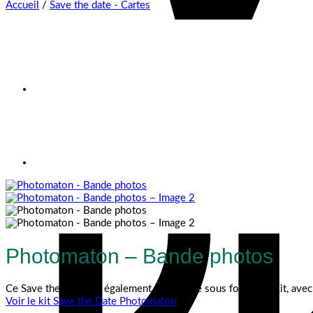
Accueil
/
Save the date - Cartes
Photomaton – Bande photos
Ce Save the Date est également disponible sous forme de Kit, avec l
Voir le kit Save the Date Photomaton