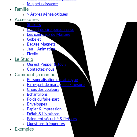
Magnet naissance
Famille
> Arbres généalogiques
Accessoires
Stickers
Cachet de cire personnalisé
Les panneaux de Mariage
Gobelet
Badges Magnets
Jeu – Animation
Ficelle
Le Studio
Qui est Pepper & Joy ?
Contactez-nous
Comment ça marche
Personnalisation du catalogue
Faire-part de mariage sur-mesure
Choix des couleurs
Echantillons
Poids du faire-part
Enveloppes
Papier & impression
Délais & Livraisons
Paiement sécurisé & Retours
Questions fréquentes
Exemples