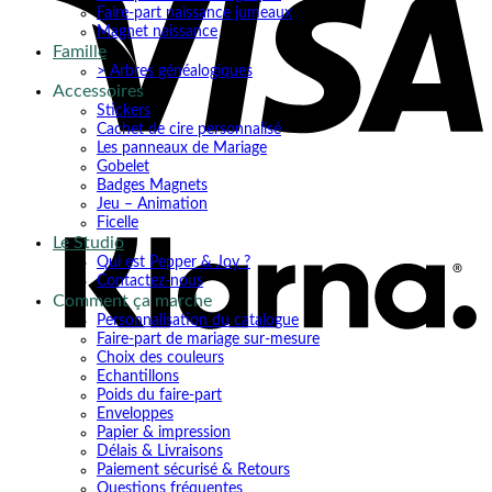
Faire-part naissance jumeaux
Magnet naissance
Famille
> Arbres généalogiques
Accessoires
Stickers
Cachet de cire personnalisé
Les panneaux de Mariage
Gobelet
K
Badges Magnets
Jeu – Animation
Ficelle
Le Studio
Qui est Pepper & Joy ?
Contactez-nous
Comment ça marche
Personnalisation du catalogue
Faire-part de mariage sur-mesure
Choix des couleurs
Echantillons
Poids du faire-part
Enveloppes
Papier & impression
Délais & Livraisons
Paiement sécurisé & Retours
Questions fréquentes