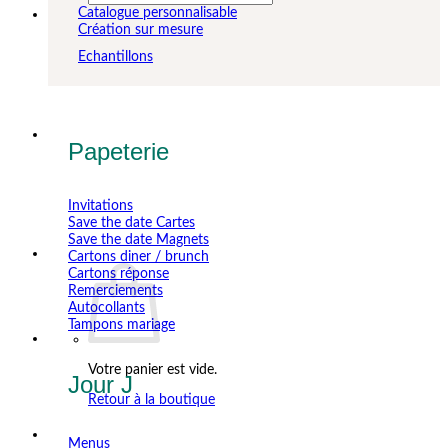
pour :
Catalogue personnalisable
Création sur mesure
Echantillons
Papeterie
Invitations
Save the date Cartes
Save the date Magnets
Cartons diner / brunch
Cartons réponse
Remerciements
Autocollants
Tampons mariage
Votre panier est vide.
Jour J
Retour à la boutique
Menus