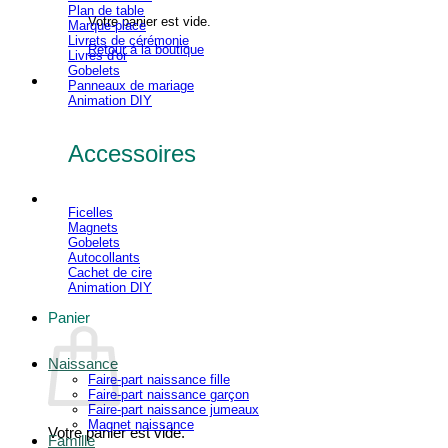
Plan de table
Votre panier est vide.
Marque-place
Livrets de cérémonie
Retour à la boutique
Livres d'or
Gobelets
Panneaux de mariage
Animation DIY
Accessoires
Ficelles
Magnets
Gobelets
Autocollants
Cachet de cire
Animation DIY
Panier
Naissance
Faire-part naissance fille
Faire-part naissance garçon
Faire-part naissance jumeaux
Magnet naissance
Votre panier est vide.
Famille