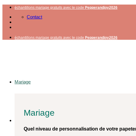
Passer
échantillons mariage gratuits avec le code
Pepperandjoy2026
au
Contact
contenu
échantillons mariage gratuits avec le code
Pepperandjoy2026
Mariage
Mariage
Quel niveau de personnalisation de votre papete