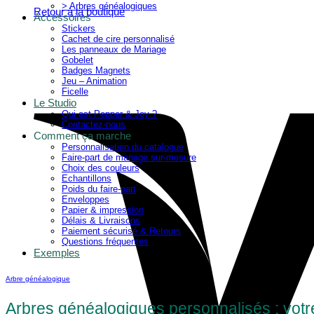
> Arbres généalogiques
Retour à la boutique
Accessoires
Stickers
Cachet de cire personnalisé
Les panneaux de Mariage
Gobelet
Badges Magnets
Jeu – Animation
Ficelle
Le Studio
Qui est Pepper & Joy ?
Contactez-nous
Comment ça marche
Personnalisation du catalogue
Faire-part de mariage sur-mesure
Choix des couleurs
Echantillons
Poids du faire-part
Enveloppes
Papier & impression
Délais & Livraisons
Paiement sécurisé & Retours
Questions fréquentes
Exemples
Arbre généalogique
Arbres généalogiques personnalisés : votre